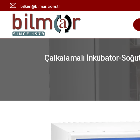
bilkim@bilmar.com.tr
Çalkalamalı İnkübatör-Soğut