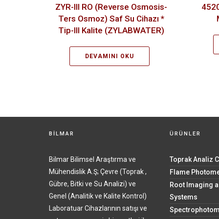
ZYR-III RO (Reverse Osmosis-
4520
Ters Osmoz) Saf Su Cihazı *
Tip-III Kalite (ZYLABWATER)
DEVAMINI OKU
BİLMAR
ÜRÜNLER
Bilmar Bilimsel Araştırma ve
Toprak Analiz C
Mühendislik A.Ş; Çevre (Toprak ,
Flame Photome
Gübre, Bitki ve Su Analizi) ve
Root Imaging a
Genel (Analitik ve Kalite Kontrol)
Systems
Laboratuar Cihazlarının satışı ve
Spectrophotom