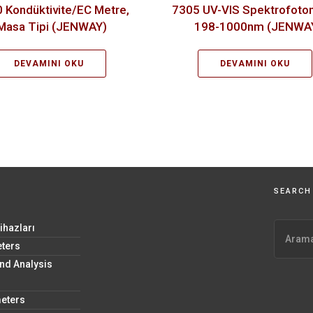
 Kondüktivite/EC Metre,
7305 UV-VIS Spektrofoto
Masa Tipi (JENWAY)
198-1000nm (JENWA
DEVAMINI OKU
DEVAMINI OKU
SEARCH
ihazları
ters
nd Analysis
eters