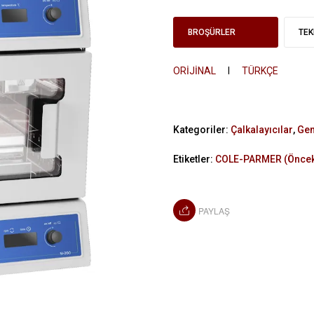
BROŞÜRLER
TEK
ORİJİNAL
I
TÜRKÇE
Kategoriler:
Çalkalayıcılar
,
Gen
Etiketler:
COLE-PARMER (Öncek
PAYLAŞ