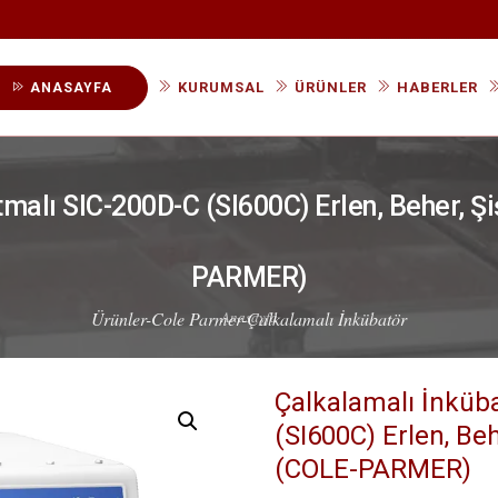
KURUMSAL
ÜRÜNLER
HABERLER
ANASAYFA
Kategorilere Göre Ürünler
malı SIC-200D-C (SI600C) Erlen, Beher, Şi
Üreticilere Göre Ürünler
PARMER)
Ürünler-Cole Parmer-Çalkalamalı İnkübatör
Anasayfa
Çalkalamalı İnküb
(SI600C) Erlen, Beh
(COLE-PARMER)