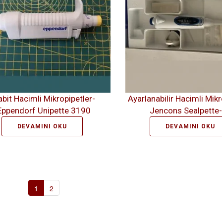
abit Hacimli Mikropipetler-
Ayarlanabilir Hacimli Mikr
Eppendorf Unipette 3190
Jencons Sealpette
DEVAMINI OKU
DEVAMINI OKU
1
2