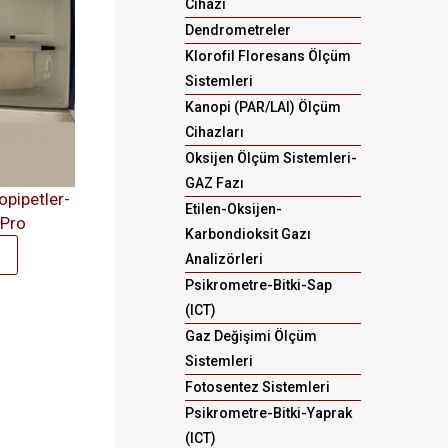
Cihazı
Dendrometreler
Klorofil Floresans Ölçüm
Sistemleri
Kanopi (PAR/LAI) Ölçüm
Cihazları
Oksijen Ölçüm Sistemleri-
GAZ Fazı
opipetler-
Etilen-Oksijen-
-Pro
Karbondioksit Gazı
Analizörleri
Psikrometre-Bitki-Sap
(ICT)
Gaz Değişimi Ölçüm
Sistemleri
Fotosentez Sistemleri
Psikrometre-Bitki-Yaprak
(ICT)