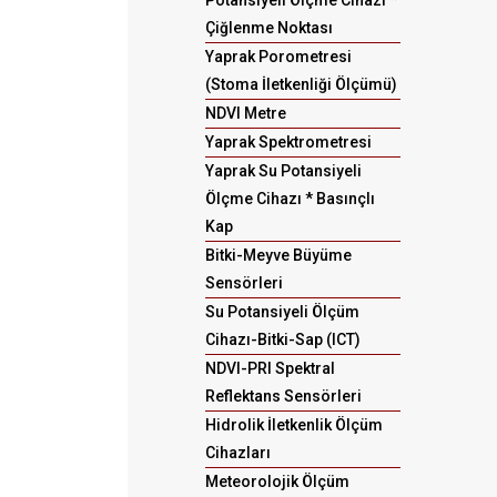
Potansiyeli Ölçme Cihazı *
Çiğlenme Noktası
Yaprak Porometresi
(Stoma İletkenliği Ölçümü)
NDVI Metre
Yaprak Spektrometresi
Yaprak Su Potansiyeli
Ölçme Cihazı * Basınçlı
Kap
Bitki-Meyve Büyüme
Sensörleri
Su Potansiyeli Ölçüm
Cihazı-Bitki-Sap (ICT)
NDVI-PRI Spektral
Reflektans Sensörleri
Hidrolik İletkenlik Ölçüm
Cihazları
Meteorolojik Ölçüm