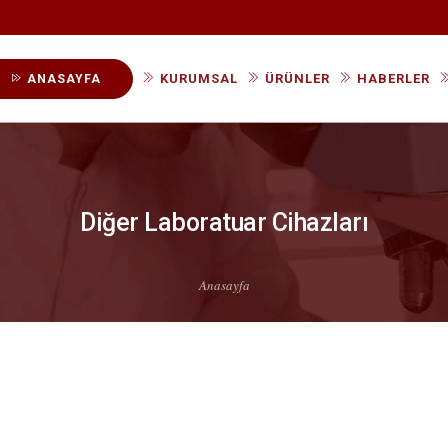
KURUMSAL
ÜRÜNLER
HABERLER
ANASAYFA
Kategorilere Göre Ürünler
Üreticilere Göre Ürünler
Diğer Laboratuar Cihazları
Anasayfa