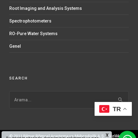
Root Imaging and Analysis Systems
Spectrophotometers
RO-Pure Water Systems
Genel
SEARCH
TR
X
© 2011 Bilmar Bilimsel Araştırma ve Mühendislik A.Ş. I
Gizlilik ve