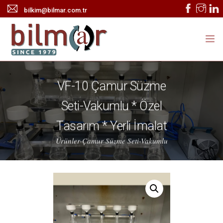
bilkim@bilmar.com.tr
ANASAYFA
VF-10 Çamur Süzme
KURUMSAL
Seti-Vakumlu * Özel
ÜRÜNLER
Tasarım * Yerli İmalat
HABERLER
Ürünler-Çamur Süzme Seti-Vakumlu
TEKNİK SERVİS
İLETİŞİM
ONLINE KATALOG