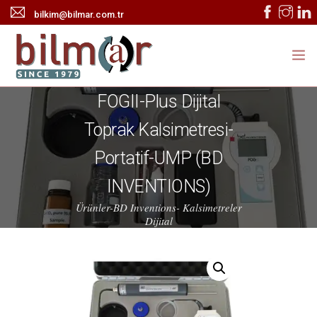
bilkim@bilmar.com.tr
FOGII-Plus Dijital
ANASAYFA
Toprak Kalsimetresi-
KURUMSAL
Portatif-UMP (BD
ÜRÜNLER
INVENTIONS)
HABERLER
Ürünler-BD Inventions- Kalsimetreler
Dijital
TEKNİK SERVİS
İLETİŞİM
ONLINE KATALOG