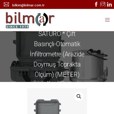
bilkim@bilmar.com.tr
SATURO * Çift
ANASAYFA
Basınçlı-Otomatik
KURUMSAL
İnfiltrometre (Arazide
ÜRÜNLER
Doymuş Toprakta
HABERLER
Ölçüm) (METER)
Ürünler-Meter-İnfiltrometreler
TEKNİK SERVİS
İLETİŞİM
ONLINE KATALOG