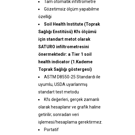
Tam otomatik infiltrometre
Gözetimsiz ölçüm yapabilme
özelliği
Soil Health Institute (Toprak
Sağlığı Enstitüsü) Kfs ölçümü
için standart metot olarak
SATURO infiltrometresini
önermektedir: a Tier 1 soil
health indicator (1.Kademe
Toprak Sağlığı göstergesi)
ASTM D8550-25 Standardı ile
uyumlu, USDA uyarlanmış
standart test metodu
Kfs değerleri, gerçek zamanlı
olarak hesaplanır ve grafik haline
getirilir; sonradan veri
işlemesi/hesaplama gerektirmez.
Portatif