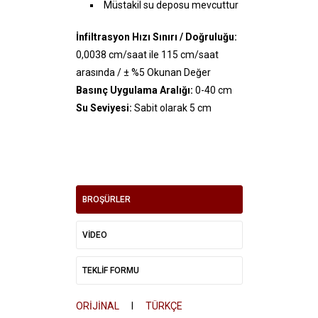
Müstakil su deposu mevcuttur
İnfiltrasyon Hızı Sınırı / Doğruluğu:
0,0038 cm/saat ile 115 cm/saat
arasında / ± %5 Okunan Değer
Basınç Uygulama Aralığı:
0-40 cm
Su Seviyesi:
Sabit olarak 5 cm
BROŞÜRLER
VİDEO
TEKLİF FORMU
ORİJİNAL
I
TÜRKÇE