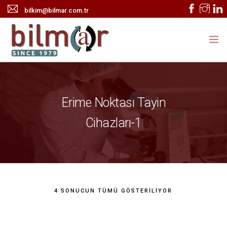
bilkim@bilmar.com.tr
ANASAYFA
KURUMSAL
Erime Noktası Tayin
ÜRÜNLER
Cihazları-1
HABERLER
TEKNİK SERVİS
İLETİŞİM
4 SONUCUN TÜMÜ GÖSTERILIYOR
ONLINE KATALOG