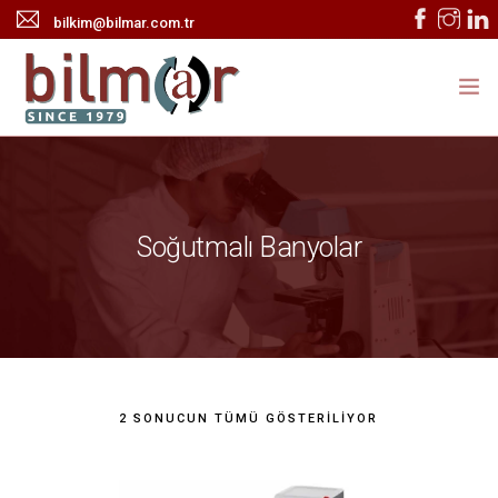
bilkim@bilmar.com.tr
ANASAYFA
KURUMSAL
Soğutmalı Banyolar
ÜRÜNLER
HABERLER
TEKNİK SERVİS
İLETİŞİM
2 SONUCUN TÜMÜ GÖSTERILIYOR
ONLINE KATALOG