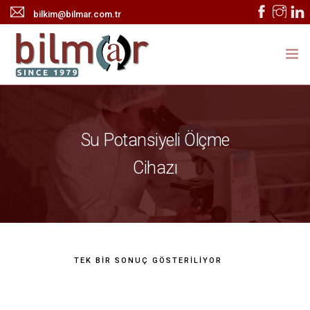
bilkim@bilmar.com.tr
ANASAYFA
KURUMSAL
Su Potansiyeli Ölçme
ÜRÜNLER
Cihazı
HABERLER
TEKNİK SERVİS
İLETİŞİM
TEK BIR SONUÇ GÖSTERILIYOR
ONLINE KATALOG