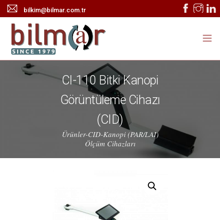
bilkim@bilmar.com.tr
ANASAYFA
CI-110 Bitki Kanopi
KURUMSAL
Görüntüleme Cihazı
ÜRÜNLER
(CID)
Ürünler-CID-Kanopi (PAR/LAI)
HABERLER
Ölçüm Cihazları
TEKNİK SERVİS
İLETİŞİM
ONLINE KATALOG