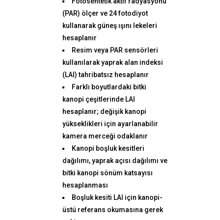
Fotosentetik aktif radyasyonu
(PAR) ölçer ve 24 fotodiyot
kullanarak güneş ışını lekeleri
hesaplanır
Resim veya PAR sensörleri
kullanılarak yaprak alan indeksi
(LAI) tahribatsız hesaplanır
Farklı boyutlardaki bitki
kanopi çeşitlerinde LAI
hesaplanır; değişik kanopi
yükseklikleri için ayarlanabilir
kamera merceği odaklanır
Kanopi boşluk kesitleri
dağılımı, yaprak açısı dağılımı ve
bitki kanopi sönüm katsayısı
hesaplanması
Boşluk kesiti LAI için kanopi-
üstü referans okumasına gerek