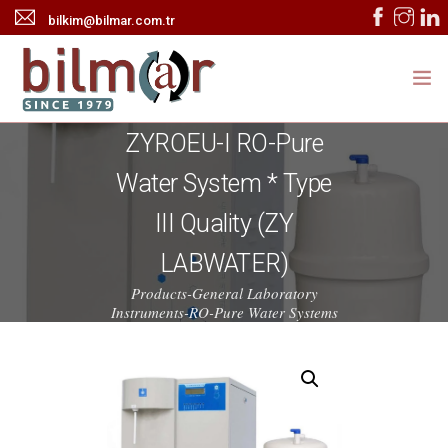
bilkim@bilmar.com.tr
ZYROEU-I RO-Pure
ANASAYFA
Water System * Type
KURUMSAL
III Quality (ZY
ÜRÜNLER
LABWATER)
HABERLER
Products-General Laboratory
Instruments-RO-Pure Water Systems
TEKNİK SERVİS
İLETİŞİM
ONLINE KATALOG