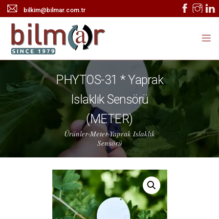
bilkim@bilmar.com.tr
ANASAYFA
PHYTOS-31 * Yaprak
KURUMSAL
Islaklık Sensörü
ÜRÜNLER
(METER)
Ürünler-Meter-Yaprak Islaklık
HABERLER
Sensörü
TEKNİK SERVİS
İLETİŞİM
ONLINE KATALOG