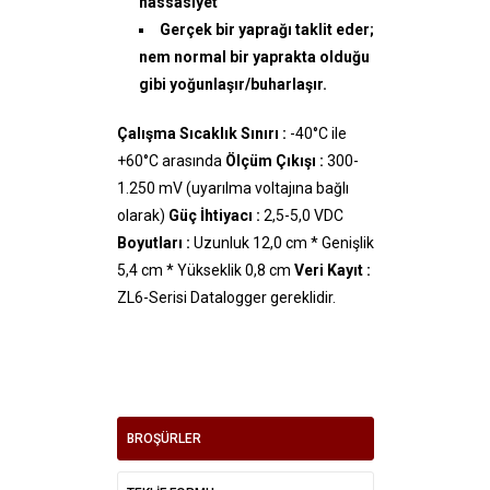
hassasiyet
Gerçek bir yaprağı taklit eder;
nem normal bir yaprakta olduğu
gibi yoğunlaşır/buharlaşır.
Çalışma Sıcaklık Sınırı :
-40°C ile
+60°C arasında
Ölçüm Çıkışı :
300-
1.250 mV (uyarılma voltajına bağlı
olarak)
Güç İhtiyacı :
2,5-5,0 VDC
Boyutları :
Uzunluk 12,0 cm * Genişlik
5,4 cm * Yükseklik 0,8 cm
Veri Kayıt :
ZL6-Serisi Datalogger gereklidir.
BROŞÜRLER