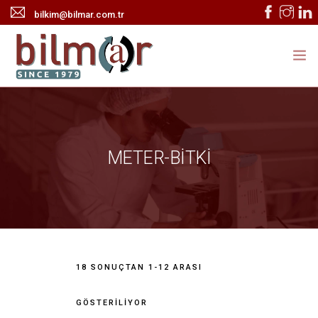
bilkim@bilmar.com.tr
ANASAYFA
KURUMSAL
METER-BİTKİ
ÜRÜNLER
HABERLER
TEKNİK SERVİS
İLETİŞİM
18 SONUÇTAN 1-12 ARASI
ONLINE KATALOG
GÖSTERILIYOR