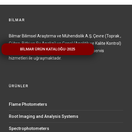
BİLMAR
Bilmar Bilimsel Araştırma ve Mühendislik A.Ş; Çevre (Toprak ,
Gübre, Bitki ve Su Analizi) ve Genel (Analitik ve Kalite Kontrol)
BİLMAR ÜRÜN KATALOĞU-2025
Laboratuar Cihazlarının satışı ve satış sonrası servis
hizmetleri ile uğraşmaktadır.
ÜRÜNLER
Flame Photometers
Root Imaging and Analysis Systems
Spectrophotometers