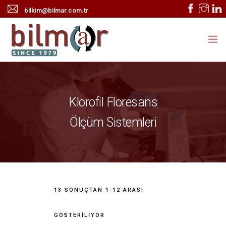
bilkim@bilmar.com.tr
ANASAYFA
KURUMSAL
Klorofil Floresans
ÜRÜNLER
Ölçüm Sistemleri
HABERLER
TEKNİK SERVİS
İLETİŞİM
13 SONUÇTAN 1-12 ARASI
ONLINE KATALOG
GÖSTERILIYOR